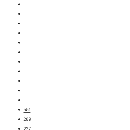
551
289
237