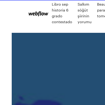
Libro sep
Salkım
Beau
historia 6
söğüt
para
grado
şiirinin
tome
contestado
yorumu