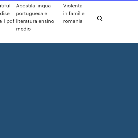
tiful
Apostila lingua
Violenta
dise
portuguesa e
in familie
 1 pdf
literatura ensino
romania
medio