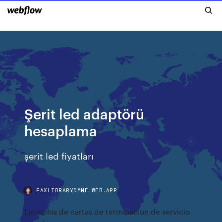
Şerit led adaptörü
hesaplama
şerit led fiyatları
FAXLIBRARYDMME.WEB.APP
Ejemplos de cartas de terminacion de servicio