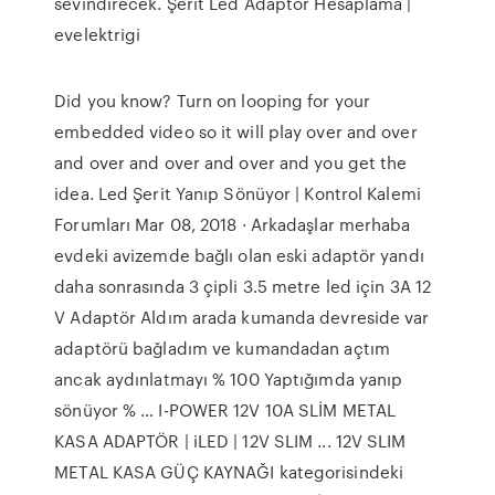
sevindirecek. Şerit Led Adaptör Hesaplama |
evelektrigi
Did you know? Turn on looping for your
embedded video so it will play over and over
and over and over and over and you get the
idea. Led Şerit Yanıp Sönüyor | Kontrol Kalemi
Forumları Mar 08, 2018 · Arkadaşlar merhaba
evdeki avizemde bağlı olan eski adaptör yandı
daha sonrasında 3 çipli 3.5 metre led için 3A 12
V Adaptör Aldım arada kumanda devreside var
adaptörü bağladım ve kumandadan açtım
ancak aydınlatmayı % 100 Yaptığımda yanıp
sönüyor % … I-POWER 12V 10A SLİM METAL
KASA ADAPTÖR | iLED | 12V SLIM ... 12V SLIM
METAL KASA GÜÇ KAYNAĞI kategorisindeki