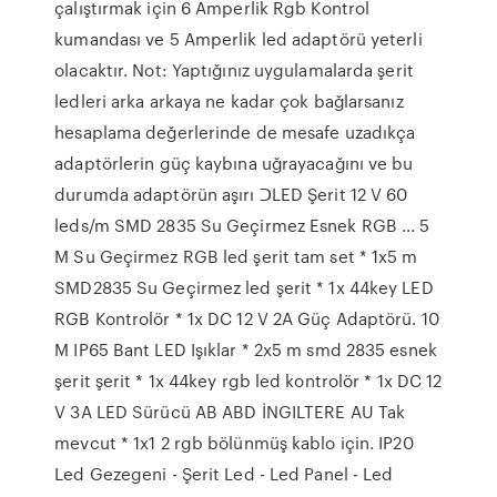
çalıştırmak için 6 Amperlik Rgb Kontrol
kumandası ve 5 Amperlik led adaptörü yeterli
olacaktır. Not: Yaptığınız uygulamalarda şerit
ledleri arka arkaya ne kadar çok bağlarsanız
hesaplama değerlerinde de mesafe uzadıkça
adaptörlerin güç kaybına uğrayacağını ve bu
durumda adaptörün aşırı ᑐLED Şerit 12 V 60
leds/m SMD 2835 Su Geçirmez Esnek RGB ... 5
M Su Geçirmez RGB led şerit tam set * 1x5 m
SMD2835 Su Geçirmez led şerit * 1x 44key LED
RGB Kontrolör * 1x DC 12 V 2A Güç Adaptörü. 10
M IP65 Bant LED Işıklar * 2x5 m smd 2835 esnek
şerit şerit * 1x 44key rgb led kontrolör * 1x DC 12
V 3A LED Sürücü AB ABD İNGILTERE AU Tak
mevcut * 1x1 2 rgb bölünmüş kablo için. IP20
Led Gezegeni - Şerit Led - Led Panel - Led