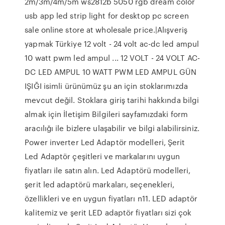
2m/3m/4m/5m ws2812b 5050 rgb dream color
usb app led strip light for desktop pc screen
sale online store at wholesale price.|Alışveriş
yapmak Türkiye 12 volt - 24 volt ac-dc led ampul
10 watt pwm led ampul ... 12 VOLT - 24 VOLT AC-
DC LED AMPUL 10 WATT PWM LED AMPUL GÜN
IŞIĞI isimli ürünümüz şu an için stoklarımızda
mevcut değil. Stoklara giriş tarihi hakkında bilgi
almak için İletişim Bilgileri sayfamızdaki form
aracılığı ile bizlere ulaşabilir ve bilgi alabilirsiniz.
Power inverter Led Adaptör modelleri, Şerit
Led Adaptör çeşitleri ve markalarını uygun
fiyatları ile satın alın. Led Adaptörü modelleri,
şerit led adaptörü markaları, seçenekleri,
özellikleri ve en uygun fiyatları n11. LED adaptör
kalitemiz ve şerit LED adaptör fiyatları sizi çok