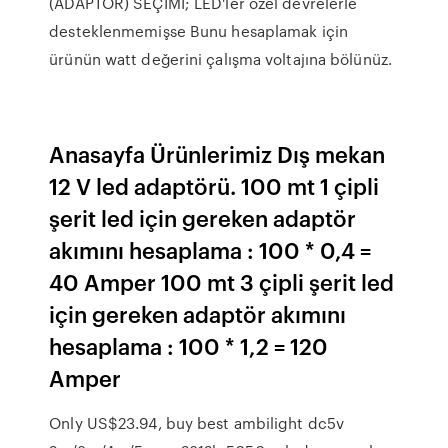
(ADAPTÖR) SEÇİMİ; LED'ler özel devrelerle
desteklenmemişse Bunu hesaplamak için
ürünün watt değerini çalışma voltajına bölünüz.
Anasayfa Ürünlerimiz Dış mekan
12 V led adaptörü. 100 mt 1 çipli
şerit led için gereken adaptör
akımını hesaplama : 100 * 0,4 =
40 Amper 100 mt 3 çipli şerit led
için gereken adaptör akımını
hesaplama : 100 * 1,2 = 120
Amper
Only US$23.94, buy best ambilight dc5v