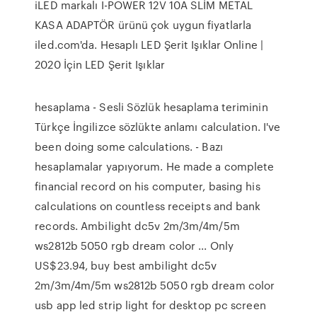
iLED markalı I-POWER 12V 10A SLİM METAL
KASA ADAPTÖR ürünü çok uygun fiyatlarla
iled.com'da. Hesaplı LED Şerit Işıklar Online |
2020 İçin LED Şerit Işıklar
hesaplama - Sesli Sözlük hesaplama teriminin
Türkçe İngilizce sözlükte anlamı calculation. I've
been doing some calculations. - Bazı
hesaplamalar yapıyorum. He made a complete
financial record on his computer, basing his
calculations on countless receipts and bank
records. Ambilight dc5v 2m/3m/4m/5m
ws2812b 5050 rgb dream color ... Only
US$23.94, buy best ambilight dc5v
2m/3m/4m/5m ws2812b 5050 rgb dream color
usb app led strip light for desktop pc screen